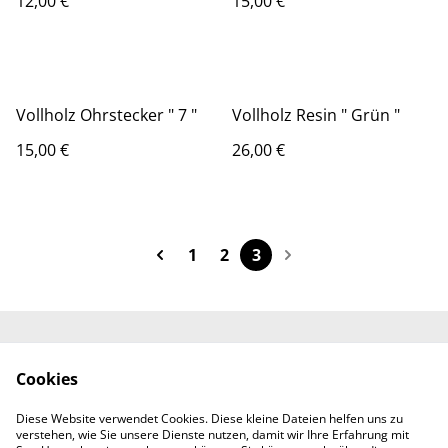
12,00 €
15,00 €
Vollholz Ohrstecker " 7 "
Vollholz Resin " Grün "
15,00 €
26,00 €
1
2
3
Impressum
Allgemeine
Cookies
Geschäftsbedingung
en
Diese Website verwendet Cookies. Diese kleine Dateien helfen uns zu
Datenschutz
Cookie-Richtlinie
verstehen, wie Sie unsere Dienste nutzen, damit wir Ihre Erfahrung mit
Lieferbedingungen